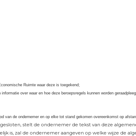
se Economische Ruimte waar deze is toegekend;
en informatie over waar en hoe deze beroepsregels kunnen worden geraadpleeg
AK EEN VERLANGLIJST
bod van de ondernemer en op elke tot stand gekomen overeenkomst op afsta
LOGGEN
MODALTITLE))
 gesloten, stelt de ondernemer de tekst van deze algemen
RLANGLIJST NAAM
 mogelijk is, zal de ondernemer aangeven op welke wijze d
MOET INGELOGD ZIJN OM PRODUCTEN IN UW VERLANGLIJS
CONFIRMMESSAGE))