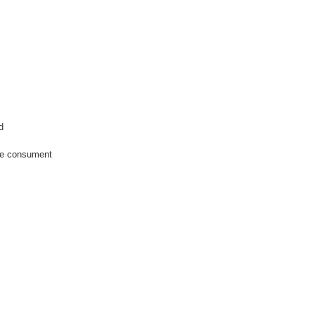
d
 de consument