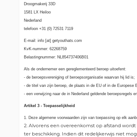
Droogmakerij 33D
1581 LX Heiloo
Nederland
telefoon +31 (0) 72531 7119
E-mail: info [at] getyouthats.com
KvK-nummer: 62268759
Belastingnummer: NL854737406B01
Als de ondernemer een gereglementeerd beroep uitoefent:
- de beroepsvereniging of beroepsorganisatie waarvan hij lid is;
- de titel van zijn beroep, de plaats in de EU of in de Europe
- een verwijzing naar de in Nederland geldende beroepsregels 
Artikel 3 - Toepasselijkheid
MA
1. Deze algemene voorwaarden zijn van toepassing op elk aan
IN
((
2. Alvorens een overeenkomst op afstand wordt
VE
ter beschikking. Indien dit redelijkerwijs niet
U 
((