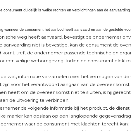
 de consument duidelijk is welke rechten en verplichtingen aan de aanvaarding
ldig wanneer de consument het aanbod heeft aanvaard en aan de gestelde voo
onische weg heeft aanvaard, bevestigt de ondernemer onve
e aanvaarding niet is bevestigd, kan de consument de ov
nd komt, treft de ondernemer passende technische en organ
 voor een veilige webomgeving. Indien de consument elekt
e wet, informatie verzamelen over het vermogen van de 
vant zijn voor het verantwoord aangaan van de overeenkomst
en heeft om de overeenkomst niet te sluiten, is hij gerec
aan de uitvoering te verbinden.
rnemer de volgende informatie bij het product, de dienst of
jke manier kan opslaan op een langlopende gegevensdrag
ondernemer waar de consument met klachten terecht kan;