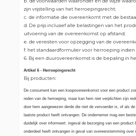
b. de voorwaarden waaronder en de wijze waarop
zijn vrijstelling van het herroepingsrecht;
c. de informatie die overeenkomt met de bestaa
d. De prijs inclusief alle belastingen van het pro
uitvoering van de overeenkomst op afstand;
e. de vereisten voor opzegging van de overeenk
f. het standaardformulier voor herroeping indie
6. Bij een duurovereenkomst is de bepaling in het
Artikel 6 - Herroepingsrecht
Bij producten:
De consument kan een koopovereenkomst voor een product zon
reden van de herroeping, maar kan hem niet verplichten zijn red
door hem aangewezen derde die niet de vervoerder is, of als d
laatste product heeft ontvangen. De ondernemer mag een bestel
duidelijk over informeert. ingeval de bezorging van een produc
onderdeel heeft ontvangen in geval van overeenstemming over 