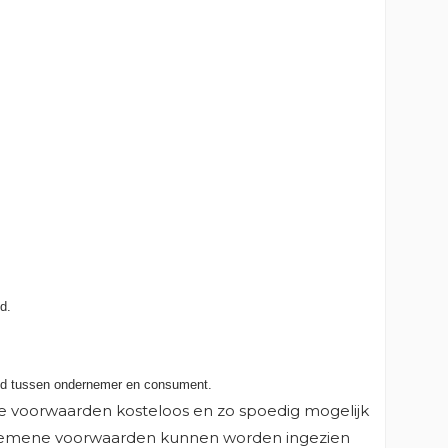
d.
nd tussen ondernemer en consument.
e voorwaarden kosteloos en zo spoedig mogelijk
e algemene voorwaarden kunnen worden ingezien
T