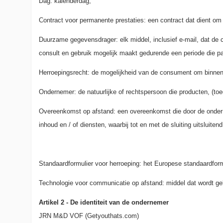
Dag: kalenderdag;
Contract voor permanente prestaties: een contract dat dient om g
Duurzame gegevensdrager: elk middel, inclusief e-mail, dat de c
consult en gebruik mogelijk maakt gedurende een periode die pa
Herroepingsrecht: de mogelijkheid van de consument om binnen 
Ondernemer: de natuurlijke of rechtspersoon die producten, (toe
Overeenkomst op afstand: een overeenkomst die door de ondern
inhoud en / of diensten, waarbij tot en met de sluiting uitslui
Standaardformulier voor herroeping: het Europese standaardform
Technologie voor communicatie op afstand: middel dat wordt ge
Artikel 2 - De identiteit van de ondernemer
JRN M&D VOF (Getyouthats.com)