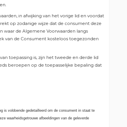
en.
AKEN
rden, in afwijking van het vorige lid en voordat
rekt op zodanige wijze dat de consument deze
geven waar de Algemene Voorwaarden langs
zoek van de Consument kosteloos toegezonden
n toepassing is, zijn het tweede en derde lid
eds beroepen op de toepasselijke bepaling dat
ng is voldoende gedetailleerd om de consument in staat te
n deze waarheidsgetrouwe afbeeldingen van de geleverde