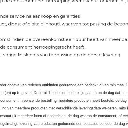
 de consument het herroepingsrecht kan uitoefenen, of, in
nde service na aankoop en garanties;
duct, dienst of digitale inhoud, waar van toepassing de bezo
omst indien de overeenkomst een duur heeft van meer dan 
n de consument herroepingsrecht heeft.
 vorige lid slechts van toepassing op de eerste levering.
der opgave van redenen ontbinden gedurende een bedenktijd van minimaal 
en (en) op te geven. De in lid 1 bedoelde bedenktijd gaat in op de dag dat h
e consument in eenzelfde bestelling meerdere producten heeft besteld: de d
ling van meerdere producten met verschillende leveringsdata weigeren, mits 
t bestaat uit meerdere loten of onderdelen: de dag waarop de consument, of e
regelmatige levering van producten gedurende een bepaalde periode: de dag