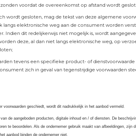
N VERLANGLIJSTJE
 TE SLAAN.
ezonden voordat de overeenkomst op afstand wordt geslot
add_circle_outline
NIEUWE LIJST M
ch wordt gesloten, mag de tekst van deze algemene voorwaa
((cancelText))
((modalDeleteText))
Annuleren
Inloggen
k langs elektronische weg aan de consument worden verst
Annuleren
Maak een verlanglijst
. Indien dit redelijkerwijs niet mogelijk is, wordt aange
orden deze, al dan niet langs elektronische weg, op ver
loten;
rden tevens een specifieke product- of dienstvoorwaarde va
nsument zich in geval van tegenstrijdige voorwaarden ste
r voorwaarden geschiedt, wordt dit nadrukkelijk in het aanbod vermeld.
van de aangeboden producten, digitale inhoud en / of diensten. De beschrijvi
behoren te beoordelen. Als de ondernemer gebruik maakt van afbeeldingen, zij
n het aanbod binden de ondernemer niet.