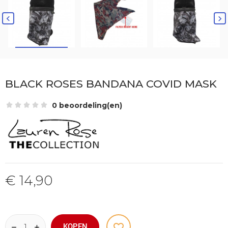


BLACK ROSES BANDANA COVID MASK
0 beoordeling(en)
€ 14,90
favorite_border
KOPEN