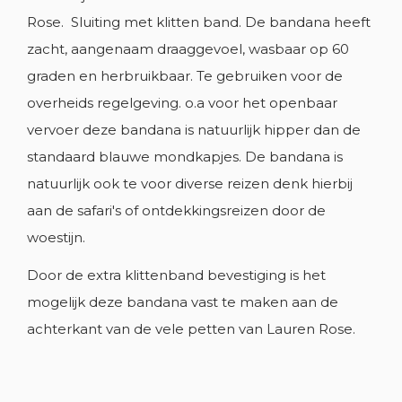
Rose. Sluiting met klitten band. De bandana heeft
add_circle_outline
NIEUWE LIJST MAKEN
zacht, aangenaam draaggevoel, wasbaar op 60
Annuleren
Inloggen
Annuleren
Maak een verlanglijst
graden en herbruikbaar. Te gebruiken voor de
overheids regelgeving. o.a voor het openbaar
vervoer deze bandana is natuurlijk hipper dan de
standaard blauwe mondkapjes. De bandana is
natuurlijk ook te voor diverse reizen denk hierbij
aan de safari's of ontdekkingsreizen door de
woestijn.
Door de extra klittenband bevestiging is het
mogelijk deze bandana vast te maken aan de
achterkant van de vele petten van Lauren Rose.