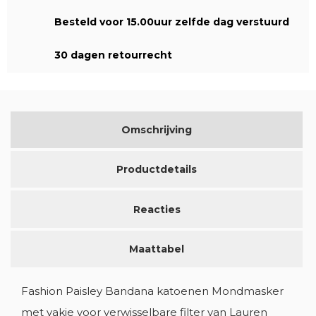
Besteld voor 15.00uur zelfde dag verstuurd
30 dagen retourrecht
Omschrijving
Productdetails
Reacties
MAAK EEN VERLANGLIJST
Maattabel
INLOGGEN
VERLANGLIJST NAAM
Fashion Paisley Bandana katoenen Mondmasker
U MOET INGELOGD ZIJN OM PRODUCTEN IN UW
AAN VERLANGLIJSTJE
VERLANGLIJST OP TE SLAAN.
met vakje voor verwisselbare filter van Lauren