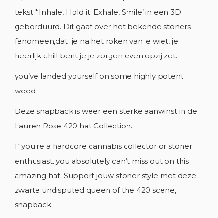
add_circle_outline
NIEUWE LIJST MAKEN
tekst "‘Inhale, Hold it. Exhale, Smile’ in een 3D
Annuleren
Inloggen
geborduurd. Dit gaat over het bekende stoners
Annuleren
Maak een verlanglijst
fenomeen,dat je na het roken van je wiet, je
heerlijk chill bent je je zorgen even opzij zet.
you’ve landed yourself on some highly potent
weed.
Deze snapback is weer een sterke aanwinst in de
Lauren Rose 420 hat Collection.
If you’re a hardcore cannabis collector or stoner
enthusiast, you absolutely can’t miss out on this
amazing hat. Support jouw stoner style met deze
zwarte undisputed queen of the 420 scene,
snapback.