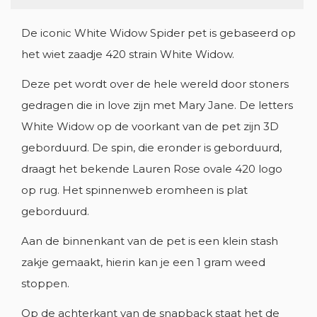
De iconic White Widow Spider pet is gebaseerd op
het wiet zaadje 420 strain White Widow.
Deze pet wordt over de hele wereld door stoners
gedragen die in love zijn met Mary Jane. De letters
White Widow op de voorkant van de pet zijn 3D
geborduurd. De spin, die eronder is geborduurd,
draagt het bekende Lauren Rose ovale 420 logo
op rug. Het spinnenweb eromheen is plat
geborduurd.
MAAK EEN VERLANGLIJST
Aan de binnenkant van de pet is een klein stash
INLOGGEN
zakje gemaakt, hierin kan je een 1 gram weed
VERLANGLIJST NAAM
stoppen.
U MOET INGELOGD ZIJN OM PRODUCTEN IN UW
AAN VERLANGLIJSTJE
VERLANGLIJST OP TE SLAAN.
Op de achterkant van de snapback staat het de