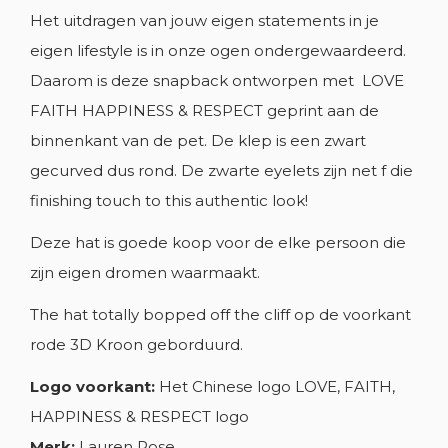
MAAK EEN VERLANGLIJST
INLOGGEN
Het uitdragen van jouw eigen statements in je
eigen lifestyle is in onze ogen ondergewaardeerd.
VERLANGLIJST NAAM
U MOET INGELOGD ZIJN OM PRODUCTEN IN UW
AAN VERLANGLIJSTJE
Daarom is deze snapback ontworpen met LOVE
VERLANGLIJST OP TE SLAAN.
FAITH HAPPINESS & RESPECT geprint aan de
add_circle_outline
NIEUWE LIJST MAKEN
binnenkant van de pet. De klep is een zwart
Annuleren
Inloggen
gecurved dus rond. De zwarte eyelets zijn net f die
Annuleren
Maak een verlanglijst
finishing touch to this authentic look!
Deze hat is goede koop voor de elke persoon die
zijn eigen dromen waarmaakt.
The hat totally bopped off the cliff op de voorkant
rode 3D Kroon geborduurd.
Logo voorkant:
Het Chinese logo LOVE, FAITH,
HAPPINESS & RESPECT logo
Merk:
Lauren Rose