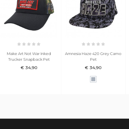
Amnesia Haze 420 Grey Camo
Indian First Nations Washed
Pet
Khaki A-Frame Pet
€ 34,90
€ 29,90
Grijs
Khaki